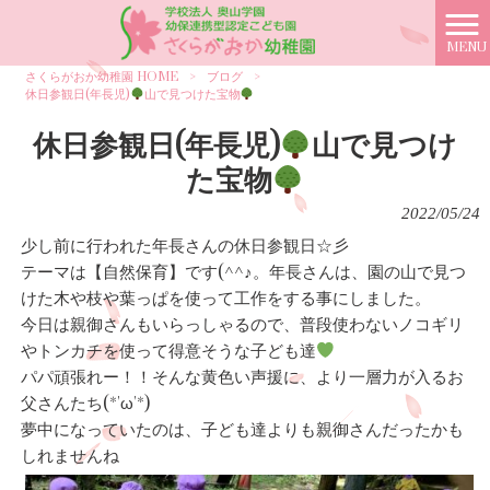
MENU
さくらがおか幼稚園 HOME
>
ブログ
>
休日参観日(年長児)
山で見つけた宝物
休日参観日(年長児)
山で見つけ
た宝物
2022/05/24
少し前に行われた年長さんの休日参観日☆彡
テーマは【自然保育】です(^^♪。年長さんは、園の山で見つ
けた木や枝や葉っぱを使って工作をする事にしました。
今日は親御さんもいらっしゃるので、普段使わないノコギリ
やトンカチを使って得意そうな子ども達
パパ頑張れー！！そんな黄色い声援に、より一層力が入るお
父さんたち(*'ω'*)
夢中になっていたのは、子ども達よりも親御さんだったかも
しれませんね