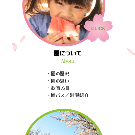
園について
About
・園の歴史
・園の想い
・教育方針
・園バス／制服紹介