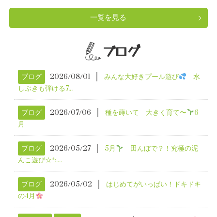
一覧を見る
ブログ
│
ブログ
2026/08/01
みんな大好きプール遊び
水
しぶきも弾ける7...
│
ブログ
2026/07/06
種を蒔いて 大きく育て〜
6
月
│
ブログ
2026/05/27
5月
田んぼで？！究極の泥
んこ遊び☆*:....
│
ブログ
2026/05/02
はじめてがいっぱい！ドキドキ
の4月