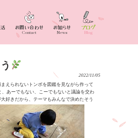
生活
お問い合わせ
お知らせ
ブログ
Contact
News
Blog
よう
2022/11/05
捕まえられないトンボを図鑑を見ながら作って
と、あーでもない、こーでもないと議論を交わ
が大好きだから、テーマもみんなで決めたそう