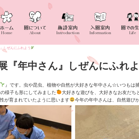
ホーム
園について
施設案内
入園案内
園での
Home
About
Introduction
Information
Life
』しぜんにふれよう
展『年中さん』しぜんにふれ
』です。虫や昆虫、植物や自然が大好きな年中さん☆いつもは
穫の様子も形にしてみました
大好きな遊びを、大好きなお友だち
性が育まれていたように思います
今年の年中さんは、自然遊び