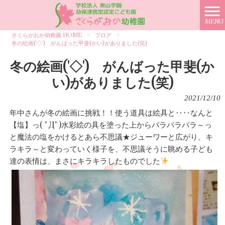
MENU
さくらがおか幼稚園 HOME
>
ブログ
>
冬の絵画('◇')ゞがんばった甲斐(かい)がありました(笑)
冬の絵画('◇')ゞがんばった甲斐(か
い)がありました(笑)
2021/12/10
年中さんが冬の絵画に挑戦！！使う道具は絵具と‥‥なんと
【塩】っ( ﾟДﾟ)水彩絵の具を塗った上からパラパラパラ～っ
と魔法の塩をかけるとあら不思議★ジューワーと広がり、キ
ラキラ～と変わっていく様子を、不思議そうに眺める子ども
達の表情は、まさにキラキラしたものでした