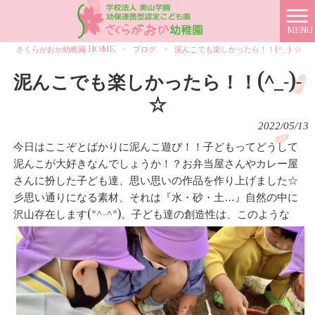
MENU
さくらがおか幼稚園 HOME
>
ブログ
>
泥んこでも楽しかったら！！(^_-)-☆
泥んこでも楽しかったら！！(^_-)-
☆
2022/05/13
今日はここぞとばかりに泥んこ遊び！！子どもってどうして
泥んこが大好きなんでしょうか！？お弁当屋さんやカレー屋
さんに扮した子ども達、思い思いの作品を作り上げました☆
彡思い通りになる素材、それは『水・砂・土…』自然の中に
沢山存在します(*^-^*)。子ども達の創造性は、このような