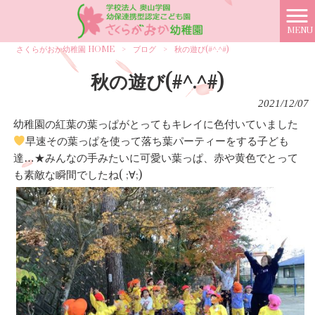
MENU
さくらがおか幼稚園 HOME
>
ブログ
>
秋の遊び(#^.^#)
秋の遊び(#^.^#)
2021/12/07
幼稚園の紅葉の葉っぱがとってもキレイに色付いていました
早速その葉っぱを使って落ち葉パーティーをする子ども
達…★みんなの手みたいに可愛い葉っぱ、赤や黄色でとって
も素敵な瞬間でしたね( ;∀;)