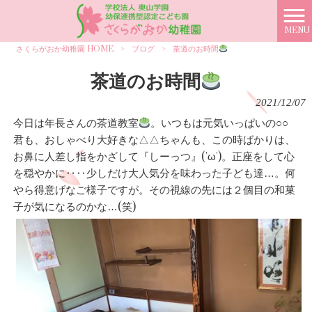
MENU
さくらがおか幼稚園 HOME
>
ブログ
>
茶道のお時間
茶道のお時間
2021/12/07
今日は年長さんの茶道教室
。いつもは元気いっぱいの○○
君も、おしゃべり大好きな△△ちゃんも、この時ばかりは、
お鼻に人差し指をかざして『しーっつ』('ω')。正座をして心
を穏やかに‥‥少しだけ大人気分を味わった子ども達…。何
やら得意げなご様子ですが。その視線の先には２個目の和菓
子が気になるのかな…(笑)