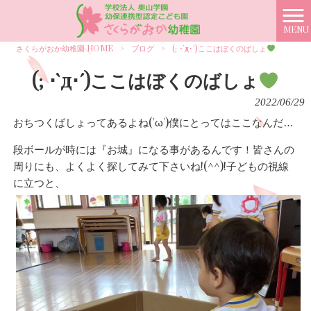
MENU
さくらがおか幼稚園 HOME
>
ブログ
>
(; ･`д･´)ここはぼくのばしょ
(; ･`д･´)ここはぼくのばしょ
2022/06/29
おちつくばしょってあるよね('ω')僕にとってはここなんだ…
段ボールが時には『お城』になる事があるんです！皆さんの
周りにも、よくよく探してみて下さいね!(^^)!子どもの視線
に立つと、