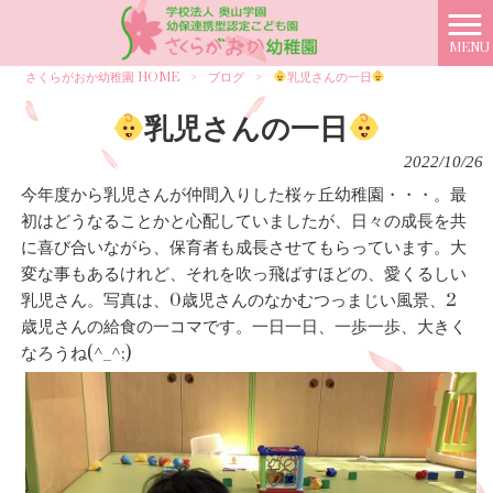
MENU
さくらがおか幼稚園 HOME
>
ブログ
>
乳児さんの一日
乳児さんの一日
2022/10/26
今年度から乳児さんが仲間入りした桜ヶ丘幼稚園・・・。最
初はどうなることかと心配していましたが、日々の成長を共
に喜び合いながら、保育者も成長させてもらっています。大
変な事もあるけれど、それを吹っ飛ばすほどの、愛くるしい
乳児さん。写真は、0歳児さんのなかむつっまじい風景、2
歳児さんの給食の一コマです。一日一日、一歩一歩、大きく
なろうね(^_^;)