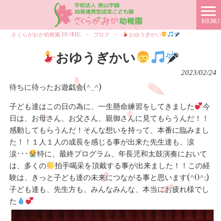
MENU
さくらがおか幼稚園 HOME
>
ブログ
>
おゆうぎかい
おゆうぎかい
2023/02/24
待ちに待ったお遊戯会(^_^)
子ども達はこの日の為に、一生懸命練習をしてきました
今
日は、お母さん、お父さん、親御さんに見てもらうんだ！！
感動してもらうんだ！そんな想いを持って、本番に臨みまし
た！！１人１人の成長を感じる事が出来た先生達も、涙
涙･･･
特に、最終プログラム、年長児和太鼓演奏において
は、多くの
拍手喝采を頂戴する事が出来ました！！この経
験は、きっと子ども達の未来につながる事と思います(^0^;)
子ども達も、先生方も、みんなみんな、本当にお疲れ様でし
た